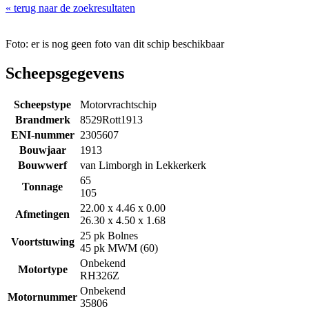
« terug naar de zoekresultaten
Foto: er is nog geen foto van dit schip beschikbaar
Scheepsgegevens
Scheepstype
Motorvrachtschip
Brandmerk
8529Rott1913
ENI-nummer
2305607
Bouwjaar
1913
Bouwwerf
van Limborgh in Lekkerkerk
65
Tonnage
105
22.00 x 4.46 x 0.00
Afmetingen
26.30 x 4.50 x 1.68
25 pk Bolnes
Voortstuwing
45 pk MWM (60)
Onbekend
Motortype
RH326Z
Onbekend
Motornummer
35806