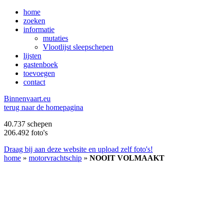
home
zoeken
informatie
mutaties
Vlootlijst sleepschepen
lijsten
gastenboek
toevoegen
contact
B
innenvaart.eu
terug naar de homepagina
40.737 schepen
206.492 foto's
Draag bij aan deze website en upload zelf foto's!
home
»
motorvrachtschip
»
NOOIT VOLMAAKT