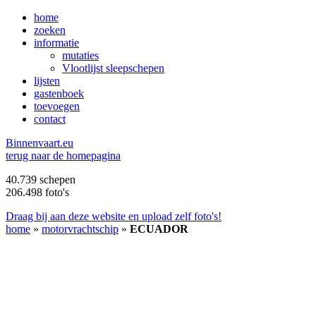
home
zoeken
informatie
mutaties
Vlootlijst sleepschepen
lijsten
gastenboek
toevoegen
contact
B
innenvaart.eu
terug naar de homepagina
40.739 schepen
206.498 foto's
Draag bij aan deze website en upload zelf foto's!
home
»
motorvrachtschip
»
ECUADOR