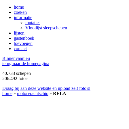
home
zoeken
informatie
mutaties
Vlootlijst sleepschepen
lijsten
gastenboek
toevoegen
contact
B
innenvaart.eu
terug naar de homepagina
40.733 schepen
206.492 foto's
Draag bij aan deze website en upload zelf foto's!
home
»
motorvrachtschip
»
RELA