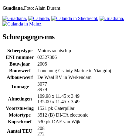
Guadiana.
Foto: Alain Durant
Scheepsgegevens
Scheepstype
Motorvrachtschip
ENI-nummer
02327306
Bouwjaar
2005
Bouwwerf
Lonchung Csainty Marine in Yiangduj
Afbouwwerf
De Waal BV in Werkendam
3077
Tonnage
3979
109.98 x 11.45 x 3.49
Afmetingen
135.00 x 11.45 x 3.49
Voortstuwing
1521 pk Caterpillar
Motortype
3512 (B) DI-TA electronic
Kopschroef
530 pk DAF van Wijk
208
Aantal TEU
272