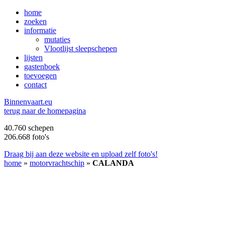
home
zoeken
informatie
mutaties
Vlootlijst sleepschepen
lijsten
gastenboek
toevoegen
contact
B
innenvaart.eu
terug naar de homepagina
40.760 schepen
206.668 foto's
Draag bij aan deze website en upload zelf foto's!
home
»
motorvrachtschip
»
CALANDA