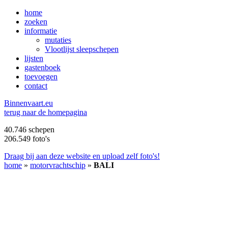
home
zoeken
informatie
mutaties
Vlootlijst sleepschepen
lijsten
gastenboek
toevoegen
contact
B
innenvaart.eu
terug naar de homepagina
40.746 schepen
206.549 foto's
Draag bij aan deze website en upload zelf foto's!
home
»
motorvrachtschip
»
BALI