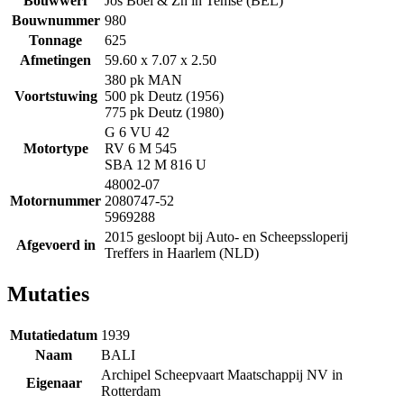
Bouwwerf
Jos Boel & Zn in Temse (BEL)
Bouwnummer
980
Tonnage
625
Afmetingen
59.60 x 7.07 x 2.50
380 pk MAN
Voortstuwing
500 pk Deutz (1956)
775 pk Deutz (1980)
G 6 VU 42
Motortype
RV 6 M 545
SBA 12 M 816 U
48002-07
Motornummer
2080747-52
5969288
2015 gesloopt bij Auto- en Scheepssloperij
Afgevoerd in
Treffers in Haarlem (NLD)
Mutaties
Mutatiedatum
1939
Naam
BALI
Archipel Scheepvaart Maatschappij NV in
Eigenaar
Rotterdam