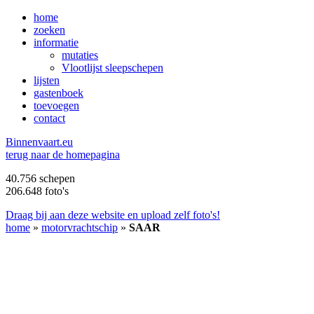
home
zoeken
informatie
mutaties
Vlootlijst sleepschepen
lijsten
gastenboek
toevoegen
contact
B
innenvaart.eu
terug naar de homepagina
40.756 schepen
206.648 foto's
Draag bij aan deze website en upload zelf foto's!
home
»
motorvrachtschip
»
SAAR