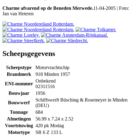
Charme afvarend op de Beneden Merwede.
11-04-2005 | Foto:
Jan van Heteren
Scheepsgegevens
Scheepstype
Motorvrachtschip
Brandmerk
918 Minden 1957
Onbekend
ENI-nummer
02311516
Bouwjaar
1956
Schiffswerft Büsching & Rosemeyer in Minden
Bouwwerf
(DEU)
Tonnage
684
Afmetingen
56.99 x 7.24 x 2.52
Voortstuwing
420 pk Modag
Motortype
SR 6 Z 133 L