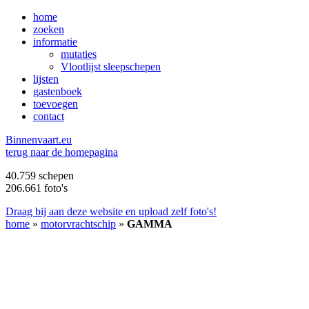
home
zoeken
informatie
mutaties
Vlootlijst sleepschepen
lijsten
gastenboek
toevoegen
contact
B
innenvaart.eu
terug naar de homepagina
40.759 schepen
206.661 foto's
Draag bij aan deze website en upload zelf foto's!
home
»
motorvrachtschip
»
GAMMA