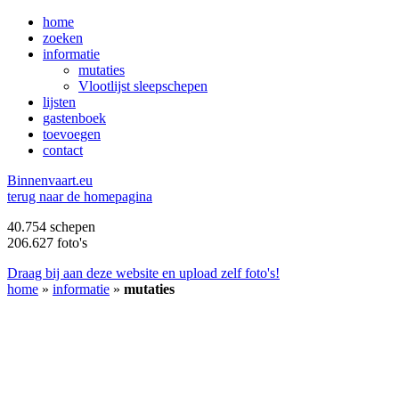
home
zoeken
informatie
mutaties
Vlootlijst sleepschepen
lijsten
gastenboek
toevoegen
contact
B
innenvaart.eu
terug naar de homepagina
40.754 schepen
206.627 foto's
Draag bij aan deze website en upload zelf foto's!
home
»
informatie
»
mutaties