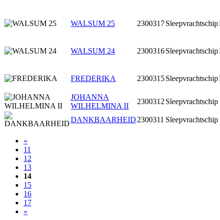
WALSUM 25
2300317
Sleepvrachtschip
WALSUM 24
2300316
Sleepvrachtschip
FREDERIKA
2300315
Sleepvrachtschip
JOHANNA
2300312
Sleepvrachtschip
WILHELMINA II
DANKBAARHEID
2300311
Sleepvrachtschip
«
11
12
13
14
15
16
17
»