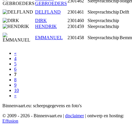
2301462
Sleepvrachtschip
ooltge
GEBROEDERS
DELFLAND
2301461
Sleepvrachtschip
Delft
DIRK
2301460
Sleepvrachtschip
HENDRIK
2301459
Sleepvrachtschip
EMMANUEL
2301458
Sleepvrachtschip
Bemm
«
4
5
6
7
8
9
10
»
Binnenvaart.eu:
scheepsgegevens en foto's
© 2009 - 2026 - Binnenvaart.eu
|
disclaimer
|
ontwerp en hosting:
Effusion