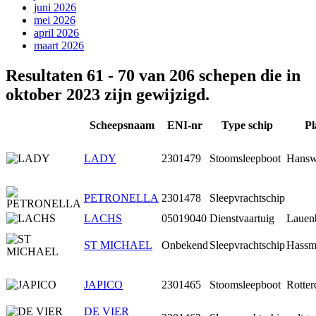
juni 2026
mei 2026
april 2026
maart 2026
Resultaten 61 - 70 van 206 schepen die in
oktober 2023 zijn gewijzigd.
Scheepsnaam
ENI-nr
Type schip
Pl
LADY
2301479
Stoomsleepboot
Hansw
PETRONELLA
2301478
Sleepvrachtschip
LACHS
05019040
Dienstvaartuig
Lauen
ST MICHAEL
Onbekend
Sleepvrachtschip
Hassm
JAPICO
2301465
Stoomsleepboot
Rotte
DE VIER