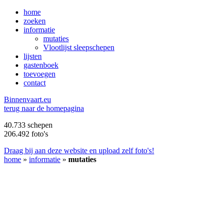
home
zoeken
informatie
mutaties
Vlootlijst sleepschepen
lijsten
gastenboek
toevoegen
contact
B
innenvaart.eu
terug naar de homepagina
40.733 schepen
206.492 foto's
Draag bij aan deze website en upload zelf foto's!
home
»
informatie
»
mutaties