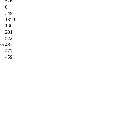
576
0
349
1359
130
281
522
eer
482
477
459