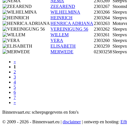
NEMA
2303269
Sleepvr
ZEEAREND
2303267
Stoomsl
WILHELMINA
2303266
Sleepvr
HEINRICH
2303264
Sleepvr
HENRICA ADRIANA
2303263
Motorvr
VEREINIGUNG 56
2303262
Sleepvr
WILLEM
2303261
Sleepvr
VERA
2303260
Sleepvr
ELISABETH
2303259
Sleepvr
MERWEDE
02303258
Sleepvr
«
1
2
3
4
5
6
7
»
Binnenvaart.eu:
scheepsgegevens en foto's
© 2009 - 2026 - Binnenvaart.eu
|
disclaimer
|
ontwerp en hosting:
Eff