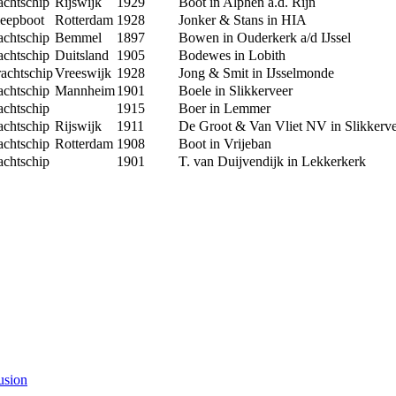
achtschip
Rijswijk
1929
Boot in Alphen a.d. Rijn
eepboot
Rotterdam
1928
Jonker & Stans in HIA
achtschip
Bemmel
1897
Bowen in Ouderkerk a/d IJssel
achtschip
Duitsland
1905
Bodewes in Lobith
achtschip
Vreeswijk
1928
Jong & Smit in IJsselmonde
achtschip
Mannheim
1901
Boele in Slikkerveer
achtschip
1915
Boer in Lemmer
achtschip
Rijswijk
1911
De Groot & Van Vliet NV in Slikkerv
achtschip
Rotterdam
1908
Boot in Vrijeban
achtschip
1901
T. van Duijvendijk in Lekkerkerk
usion