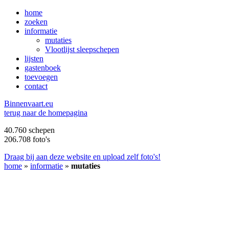
home
zoeken
informatie
mutaties
Vlootlijst sleepschepen
lijsten
gastenboek
toevoegen
contact
B
innenvaart.eu
terug naar de homepagina
40.760 schepen
206.708 foto's
Draag bij aan deze website en upload zelf foto's!
home
»
informatie
»
mutaties