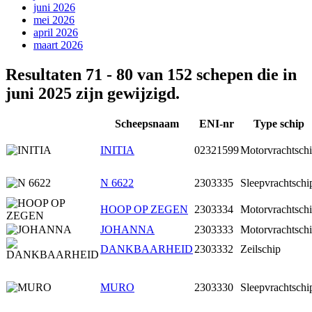
juni 2026
mei 2026
april 2026
maart 2026
Resultaten 71 - 80 van 152 schepen die in
juni 2025 zijn gewijzigd.
Scheepsnaam
ENI-nr
Type schip
INITIA
02321599
Motorvrachtsch
N 6622
2303335
Sleepvrachtschi
HOOP OP ZEGEN
2303334
Motorvrachtsch
JOHANNA
2303333
Motorvrachtsch
DANKBAARHEID
2303332
Zeilschip
MURO
2303330
Sleepvrachtschi