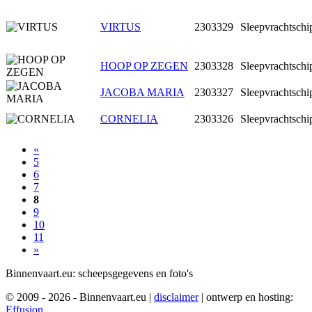
VIRTUS
2303329
Sleepvrachtschi
HOOP OP ZEGEN
2303328
Sleepvrachtschi
JACOBA MARIA
2303327
Sleepvrachtschi
CORNELIA
2303326
Sleepvrachtschi
«
5
6
7
8
9
10
11
»
Binnenvaart.eu:
scheepsgegevens en foto's
© 2009 - 2026 - Binnenvaart.eu
|
disclaimer
|
ontwerp en hosting:
Effusion