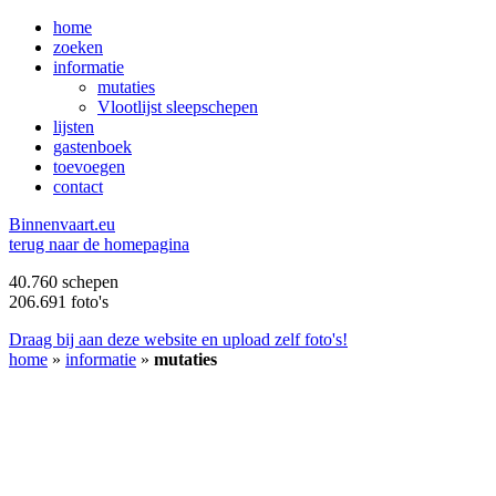
home
zoeken
informatie
mutaties
Vlootlijst sleepschepen
lijsten
gastenboek
toevoegen
contact
B
innenvaart.eu
terug naar de homepagina
40.760 schepen
206.691 foto's
Draag bij aan deze website en upload zelf foto's!
home
»
informatie
»
mutaties