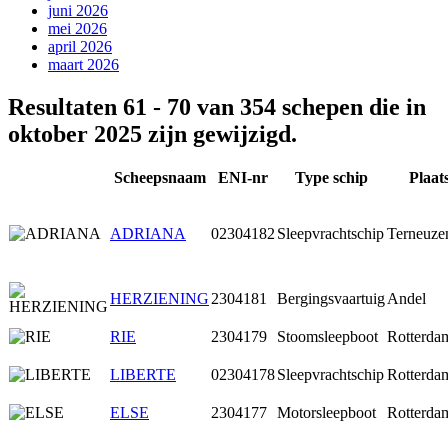
juni 2026
mei 2026
april 2026
maart 2026
Resultaten 61 - 70 van 354 schepen die in
oktober 2025 zijn gewijzigd.
Scheepsnaam
ENI-nr
Type schip
Plaat
ADRIANA
02304182
Sleepvrachtschip
Terneuze
HERZIENING
2304181
Bergingsvaartuig
Andel
RIE
2304179
Stoomsleepboot
Rotterda
LIBERTE
02304178
Sleepvrachtschip
Rotterda
ELSE
2304177
Motorsleepboot
Rotterda