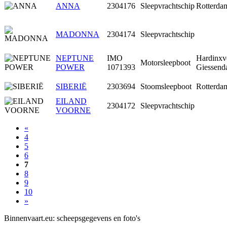
ANNA
2304176
Sleepvrachtschip
Rotterda
MADONNA
2304174
Sleepvrachtschip
NEPTUNE
IMO
Hardinxv
Motorsleepboot
POWER
1071393
Giessen
SIBERIË
2303694
Stoomsleepboot
Rotterda
EILAND
2304172
Sleepvrachtschip
VOORNE
«
4
5
6
7
8
9
10
»
Binnenvaart.eu:
scheepsgegevens en foto's