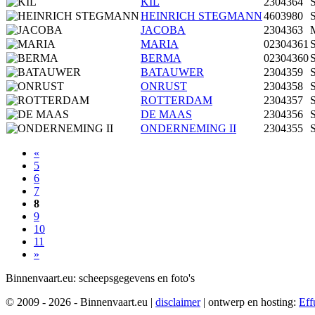
KIL
2304364
S
HEINRICH STEGMANN
4603980
S
JACOBA
2304363
M
MARIA
02304361
S
BERMA
02304360
S
BATAUWER
2304359
S
ONRUST
2304358
S
ROTTERDAM
2304357
S
DE MAAS
2304356
S
ONDERNEMING II
2304355
S
«
5
6
7
8
9
10
11
»
Binnenvaart.eu:
scheepsgegevens en foto's
© 2009 - 2026 - Binnenvaart.eu
|
disclaimer
|
ontwerp en hosting:
Eff