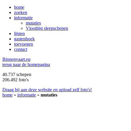
home
zoeken
informatie
mutaties
Vlootlijst sleepschepen
lijsten
gastenboek
toevoegen
contact
B
innenvaart.eu
terug naar de homepagina
40.737 schepen
206.492 foto's
Draag bij aan deze website en upload zelf foto's!
home
»
informatie
»
mutaties