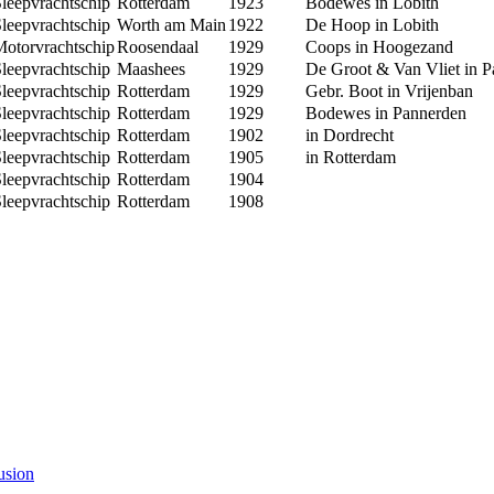
leepvrachtschip
Rotterdam
1923
Bodewes in Lobith
leepvrachtschip
Worth am Main
1922
De Hoop in Lobith
otorvrachtschip
Roosendaal
1929
Coops in Hoogezand
leepvrachtschip
Maashees
1929
De Groot & Van Vliet in P
leepvrachtschip
Rotterdam
1929
Gebr. Boot in Vrijenban
leepvrachtschip
Rotterdam
1929
Bodewes in Pannerden
leepvrachtschip
Rotterdam
1902
in Dordrecht
leepvrachtschip
Rotterdam
1905
in Rotterdam
leepvrachtschip
Rotterdam
1904
leepvrachtschip
Rotterdam
1908
usion