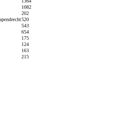
1364
1082
202
apendrecht
520
543
654
175
124
163
215