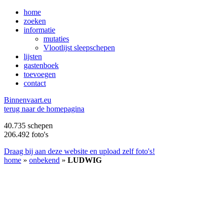
home
zoeken
informatie
mutaties
Vlootlijst sleepschepen
lijsten
gastenboek
toevoegen
contact
B
innenvaart.eu
terug naar de homepagina
40.735 schepen
206.492 foto's
Draag bij aan deze website en upload zelf foto's!
home
»
onbekend
»
LUDWIG