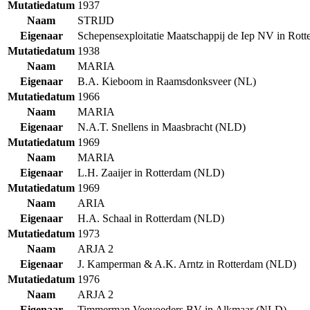
Mutatiedatum
1937
Naam
STRIJD
Eigenaar
Schepensexploitatie Maatschappij de Iep NV in Rot
Mutatiedatum
1938
Naam
MARIA
Eigenaar
B.A. Kieboom in Raamsdonksveer (NL)
Mutatiedatum
1966
Naam
MARIA
Eigenaar
N.A.T. Snellens in Maasbracht (NLD)
Mutatiedatum
1969
Naam
MARIA
Eigenaar
L.H. Zaaijer in Rotterdam (NLD)
Mutatiedatum
1969
Naam
ARIA
Eigenaar
H.A. Schaal in Rotterdam (NLD)
Mutatiedatum
1973
Naam
ARJA 2
Eigenaar
J. Kamperman & A.K. Arntz in Rotterdam (NLD)
Mutatiedatum
1976
Naam
ARJA 2
Eigenaar
Timmerman Veevoeders BV in Alkmaar (NLD)