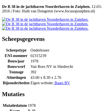
De B 38 in de jachthaven Noorderhaven in Zutphen.
12-03-
2016 | Foto: Huib van Dongeren (www.focusopzutphen.nl)
Scheepsgegevens
Scheepstype
Onderlosser
ENI-nummer
02315239
Bouwjaar
1978
Bouwwerf
Van Rees NV in Sliedrecht
Tonnage
392
Afmetingen
43.60 x 8.30 x 2.76
Bijzonderheden
Eigen website:
Baars BV
Mutaties
Mutatiedatum
1978
Naam
B 38