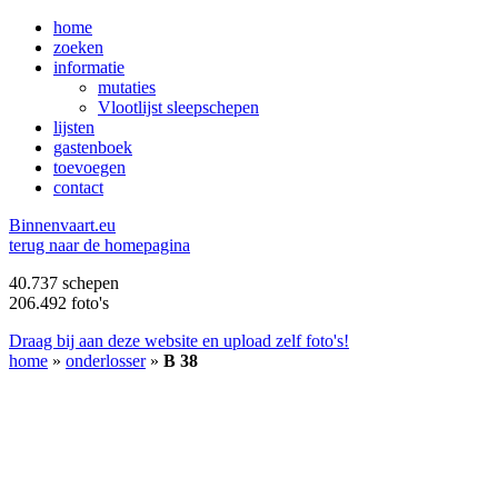
home
zoeken
informatie
mutaties
Vlootlijst sleepschepen
lijsten
gastenboek
toevoegen
contact
B
innenvaart.eu
terug naar de homepagina
40.737 schepen
206.492 foto's
Draag bij aan deze website en upload zelf foto's!
home
»
onderlosser
»
B 38