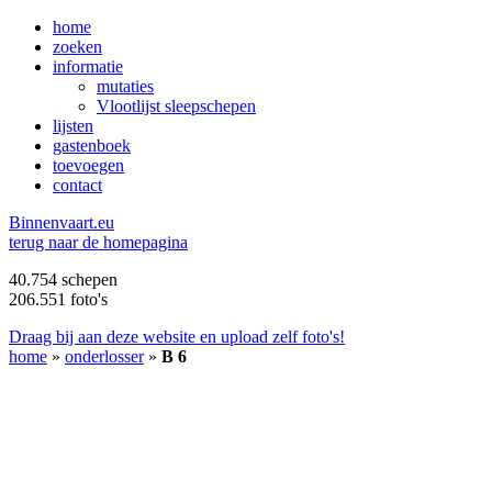
home
zoeken
informatie
mutaties
Vlootlijst sleepschepen
lijsten
gastenboek
toevoegen
contact
B
innenvaart.eu
terug naar de homepagina
40.754 schepen
206.551 foto's
Draag bij aan deze website en upload zelf foto's!
home
»
onderlosser
»
B 6