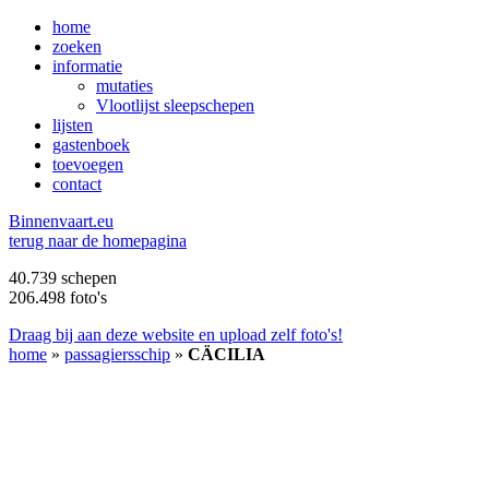
home
zoeken
informatie
mutaties
Vlootlijst sleepschepen
lijsten
gastenboek
toevoegen
contact
B
innenvaart.eu
terug naar de homepagina
40.739 schepen
206.498 foto's
Draag bij aan deze website en upload zelf foto's!
home
»
passagiersschip
»
CÄCILIA