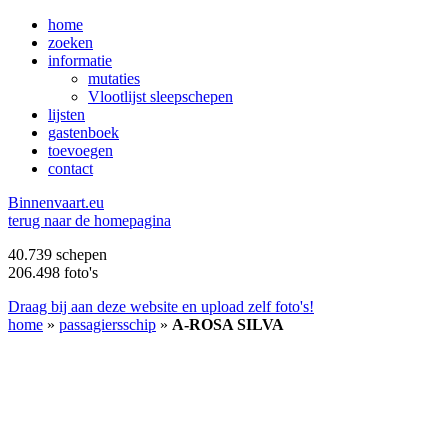
home
zoeken
informatie
mutaties
Vlootlijst sleepschepen
lijsten
gastenboek
toevoegen
contact
B
innenvaart.eu
terug naar de homepagina
40.739 schepen
206.498 foto's
Draag bij aan deze website en upload zelf foto's!
home
»
passagiersschip
»
A-ROSA SILVA