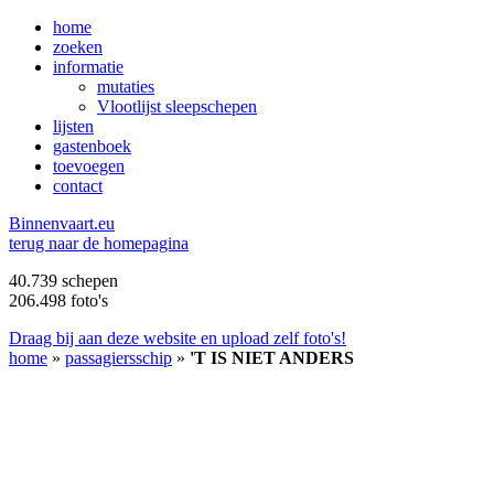
home
zoeken
informatie
mutaties
Vlootlijst sleepschepen
lijsten
gastenboek
toevoegen
contact
B
innenvaart.eu
terug naar de homepagina
40.739 schepen
206.498 foto's
Draag bij aan deze website en upload zelf foto's!
home
»
passagiersschip
»
'T IS NIET ANDERS