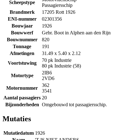
Scheepstype
Passagiersschip
Brandmerk
17205 Rott 1926
ENI-nummer
02301356
Bouwjaar
1926
Bouwwerf
Gebr. Boot in Alphen aan den Rijn
Bouwnummer
820
Tonnage
191
Afmetingen
31.49 x 5.40 x 2.12
70 pk Industrie
Voortstuwing
80 pk Industrie (58)
2IB6
Motortype
2VD6
362
Motornummer
3541
Aantal passagiers
20
Bijzonderheden
Omgebouwd tot passagiersschip.
Mutaties
Mutatiedatum
1926
Naam
'T IS NIET ANDERS