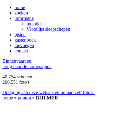
home
zoeken
informatie
mutaties
Vlootlijst sleepschepen
lijsten
gastenboek
toevoegen
contact
B
innenvaart.eu
terug naar de homepagina
40.754 schepen
206.551 foto's
Draag bij aan deze website en upload zelf foto's!
home
»
ponton
»
BIJLMER