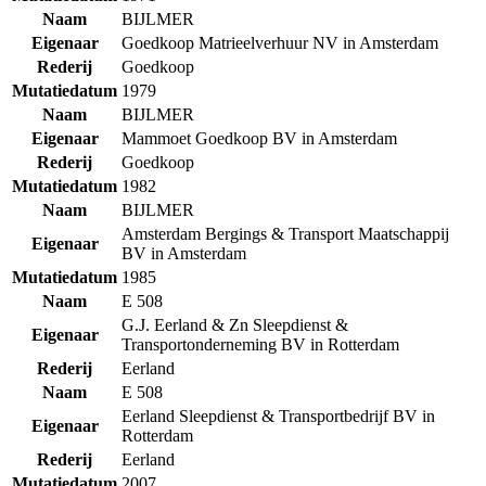
Naam
BIJLMER
Eigenaar
Goedkoop Matrieelverhuur NV in Amsterdam
Rederij
Goedkoop
Mutatiedatum
1979
Naam
BIJLMER
Eigenaar
Mammoet Goedkoop BV in Amsterdam
Rederij
Goedkoop
Mutatiedatum
1982
Naam
BIJLMER
Amsterdam Bergings & Transport Maatschappij
Eigenaar
BV in Amsterdam
Mutatiedatum
1985
Naam
E 508
G.J. Eerland & Zn Sleepdienst &
Eigenaar
Transportonderneming BV in Rotterdam
Rederij
Eerland
Naam
E 508
Eerland Sleepdienst & Transportbedrijf BV in
Eigenaar
Rotterdam
Rederij
Eerland
Mutatiedatum
2007