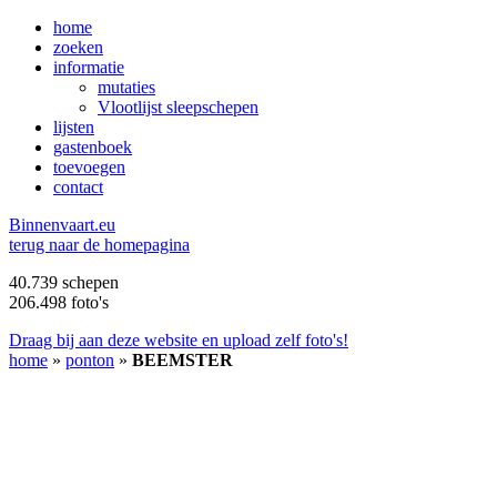
home
zoeken
informatie
mutaties
Vlootlijst sleepschepen
lijsten
gastenboek
toevoegen
contact
B
innenvaart.eu
terug naar de homepagina
40.739 schepen
206.498 foto's
Draag bij aan deze website en upload zelf foto's!
home
»
ponton
»
BEEMSTER