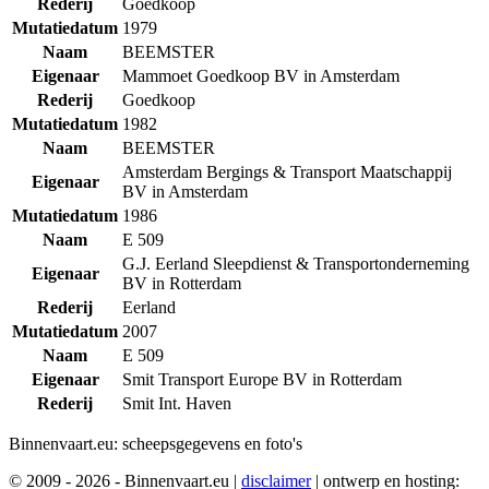
Rederij
Goedkoop
Mutatiedatum
1979
Naam
BEEMSTER
Eigenaar
Mammoet Goedkoop BV in Amsterdam
Rederij
Goedkoop
Mutatiedatum
1982
Naam
BEEMSTER
Amsterdam Bergings & Transport Maatschappij
Eigenaar
BV in Amsterdam
Mutatiedatum
1986
Naam
E 509
G.J. Eerland Sleepdienst & Transportonderneming
Eigenaar
BV in Rotterdam
Rederij
Eerland
Mutatiedatum
2007
Naam
E 509
Eigenaar
Smit Transport Europe BV in Rotterdam
Rederij
Smit Int. Haven
Binnenvaart.eu:
scheepsgegevens en foto's
© 2009 - 2026 - Binnenvaart.eu
|
disclaimer
|
ontwerp en hosting: