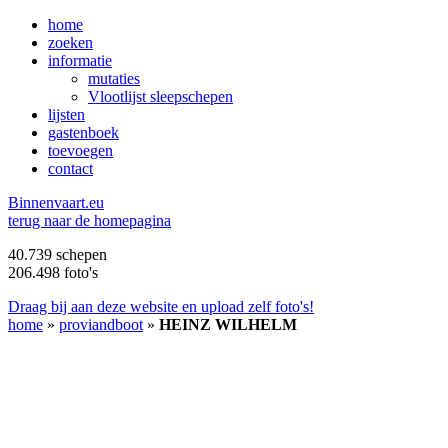
home
zoeken
informatie
mutaties
Vlootlijst sleepschepen
lijsten
gastenboek
toevoegen
contact
B
innenvaart.eu
terug naar de homepagina
40.739 schepen
206.498 foto's
Draag bij aan deze website en upload zelf foto's!
home
»
proviandboot
»
HEINZ WILHELM