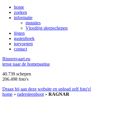
home
zoeken
informatie
mutaties
Vlootlijst sleepschepen
lijsten
gastenboek
toevoegen
contact
B
innenvaart.eu
terug naar de homepagina
40.739 schepen
206.498 foto's
Draag bij aan deze website en upload zelf foto's!
home
»
radersleepboot
»
RAGNAR