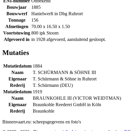
ENI-nummer
Onbekend
Bouwjaar
1885
Bouwwerf
Hanielwerft in Dbg Ruhrort
Tonnage
156
Afmetingen
70.00 x 16.50 x 1.50
Voortstuwing
800 ipk Stoom
Afgevoerd in
in 1928 afgevoerd, aansluitend gesloopt.
Mutaties
Mutatiedatum
1884
Naam
T. SCHÜRMANN & SÖHNE III
Eigenaar
T. Schürmann & Söhne in Ruhrort
Rederij
T. Schürmann (DEU)
Mutatiedatum
1919
Naam
BRAUNKOHLE III (VICTOR WEIDTMAN)
Eigenaar
Braunkohle Reederei GmbH in Köln
Rederij
Braunkohle
Binnenvaart.eu:
scheepsgegevens en foto's