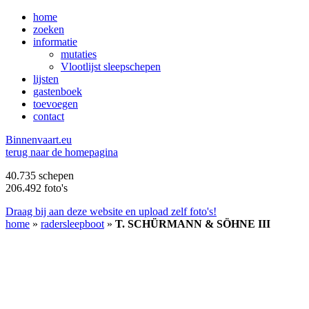
home
zoeken
informatie
mutaties
Vlootlijst sleepschepen
lijsten
gastenboek
toevoegen
contact
B
innenvaart.eu
terug naar de homepagina
40.735 schepen
206.492 foto's
Draag bij aan deze website en upload zelf foto's!
home
»
radersleepboot
»
T. SCHÜRMANN & SÖHNE III