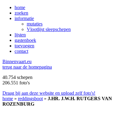
home
zoeken
informatie
mutaties
Vlootlijst sleepschepen
lijsten
gastenboek
toevoegen
contact
B
innenvaart.eu
terug naar de homepagina
40.754 schepen
206.551 foto's
Draag bij aan deze website en upload zelf foto's!
home
»
reddingsboot
»
J.HR. J.W.H. RUTGERS VAN
ROZENBURG