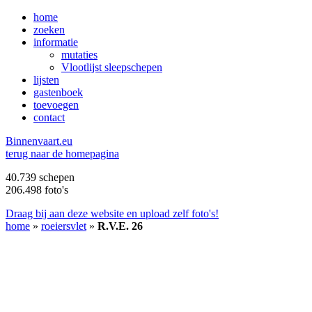
home
zoeken
informatie
mutaties
Vlootlijst sleepschepen
lijsten
gastenboek
toevoegen
contact
B
innenvaart.eu
terug naar de homepagina
40.739 schepen
206.498 foto's
Draag bij aan deze website en upload zelf foto's!
home
»
roeiersvlet
»
R.V.E. 26