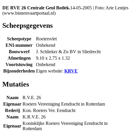
DE RVE 26 Centrale Geul Botlek.
14-05-2005 | Foto: Arie Lentjes
(www.binnenvaartportaal.nl)
Scheepsgegevens
Scheepstype
Roeiersvlet
ENI-nummer
Onbekend
Bouwwerf
J. Schlieker & Zn BV in Sliedrecht
Afmetingen
9.10 x 2.75 x 1.32
Voortstuwing
Onbekend
Bijzonderheden
Eigen website:
KRVE
Mutaties
Naam
R.V.E. 26
Eigenaar
Roeiers Vereeniging Eendracht in Rotterdam
Rederij
Kon. Roeiers Ver. Eendracht
Naam
K.R.V.E. 26
Koninklijke Roeiers Vereeniging Eendracht in
Eigenaar
Rotterdam