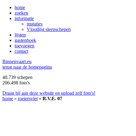
home
zoeken
informatie
mutaties
Vlootlijst sleepschepen
lijsten
gastenboek
toevoegen
contact
B
innenvaart.eu
terug naar de homepagina
40.739 schepen
206.498 foto's
Draag bij aan deze website en upload zelf foto's!
home
»
roeiersvlet
»
R.V.E. 07