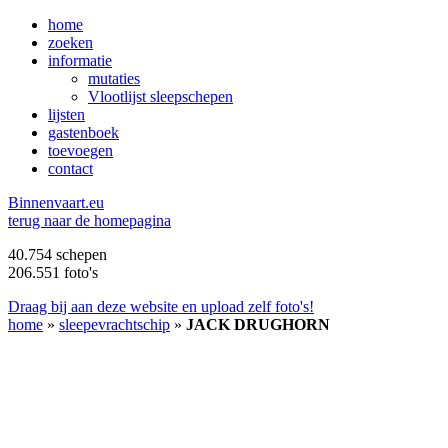
home
zoeken
informatie
mutaties
Vlootlijst sleepschepen
lijsten
gastenboek
toevoegen
contact
B
innenvaart.eu
terug naar de homepagina
40.754 schepen
206.551 foto's
Draag bij aan deze website en upload zelf foto's!
home
»
sleepevrachtschip
»
JACK DRUGHORN