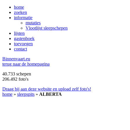
home
zoeken
informatie
mutaties
Vlootlijst sleepschepen
lijsten
gastenboek
toevoegen
contact
B
innenvaart.eu
terug naar de homepagina
40.733 schepen
206.492 foto's
Draag bij aan deze website en upload zelf foto's!
home
»
sleepspits
»
ALBERTA