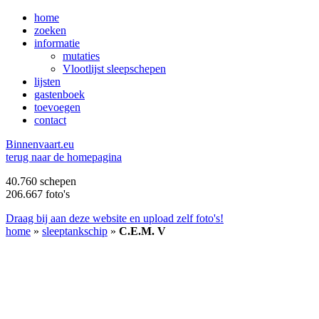
home
zoeken
informatie
mutaties
Vlootlijst sleepschepen
lijsten
gastenboek
toevoegen
contact
B
innenvaart.eu
terug naar de homepagina
40.760 schepen
206.667 foto's
Draag bij aan deze website en upload zelf foto's!
home
»
sleeptankschip
»
C.E.M. V