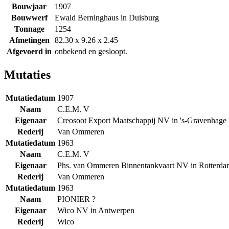
Bouwjaar
1907
Bouwwerf
Ewald Berninghaus in Duisburg
Tonnage
1254
Afmetingen
82.30 x 9.26 x 2.45
Afgevoerd in
onbekend en gesloopt.
Mutaties
Mutatiedatum
1907
Naam
C.E.M. V
Eigenaar
Creosoot Export Maatschappij NV in 's-Gravenhage
Rederij
Van Ommeren
Mutatiedatum
1963
Naam
C.E.M. V
Eigenaar
Phs. van Ommeren Binnentankvaart NV in Rotterda
Rederij
Van Ommeren
Mutatiedatum
1963
Naam
PIONIER ?
Eigenaar
Wico NV in Antwerpen
Rederij
Wico