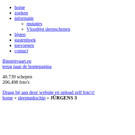
home
zoeken
informatie
mutaties
Vlootlijst sleepschepen
lijsten
gastenboek
toevoegen
contact
B
innenvaart.eu
terug naar de homepagina
40.739 schepen
206.498 foto's
Draag bij aan deze website en upload zelf foto's!
home
»
sleeptankschip
»
JÜRGENS 3