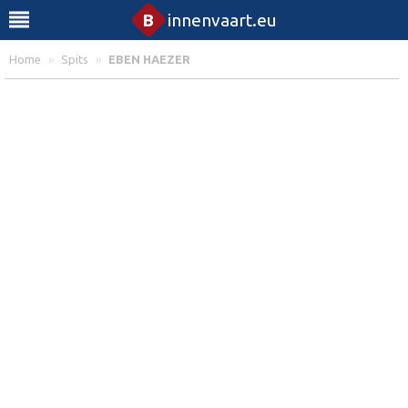
B
innenvaart.eu
Home
»
Spits
»
EBEN HAEZER