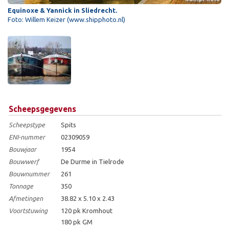
Equinoxe & Yannick in Sliedrecht.
Foto: Willem Keizer (www.shipphoto.nl)
Scheepsgegevens
Scheepstype
Spits
ENI-nummer
02309059
Bouwjaar
1954
Bouwwerf
De Durme in Tielrode
Bouwnummer
261
Tonnage
350
Afmetingen
38.82 x 5.10 x 2.43
Voortstuwing
120 pk Kromhout
180 pk GM