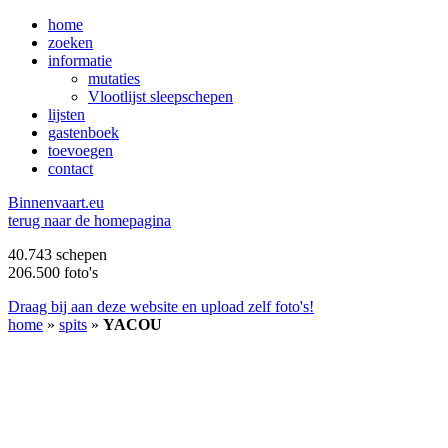
home
zoeken
informatie
mutaties
Vlootlijst sleepschepen
lijsten
gastenboek
toevoegen
contact
B
innenvaart.eu
terug naar de homepagina
40.743 schepen
206.500 foto's
Draag bij aan deze website en upload zelf foto's!
home
»
spits
»
YACOU