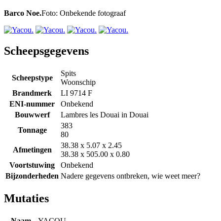
Barco Noe.
Foto: Onbekende fotograaf
Scheepsgegevens
Spits
Scheepstype
Woonschip
Brandmerk
LI 9714 F
ENI-nummer
Onbekend
Bouwwerf
Lambres les Douai in Douai
383
Tonnage
80
38.38 x 5.07 x 2.45
Afmetingen
38.38 x 505.00 x 0.80
Voortstuwing
Onbekend
Bijzonderheden
Nadere gegevens ontbreken, wie weet meer?
Mutaties
Naam
YACOU