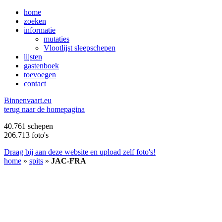
home
zoeken
informatie
mutaties
Vlootlijst sleepschepen
lijsten
gastenboek
toevoegen
contact
B
innenvaart.eu
terug naar de homepagina
40.761 schepen
206.713 foto's
Draag bij aan deze website en upload zelf foto's!
home
»
spits
»
JAC-FRA