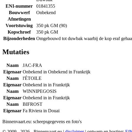
ENI-nummer
01841355
Bouwwerf
Onbekend
Afmetingen
Voortstuwing
350 pk GM (90)
Kopschroef
350 pk GM
Bijzonderheden
Omgebouwd tot duwbak waarbij de kop eraf gehaald
Mutaties
Naam
JAC-FRA
Eigenaar
Onbekend in Onbekend in Frankrijk
Naam
l'ÉTOILE
Eigenaar
Onbekend in in Frankrijk
Naam
WINNIPEGOSIS
Eigenaar
Onbekend in in Frankrijk
Naam
BIFROST
Eigenaar
Fa Riviera in Douai
Binnenvaart.eu:
scheepsgegevens en foto's
© 2009 - 2026 - Binnenvaart.eu
|
disclaimer
|
ontwerp en hosting:
Eff