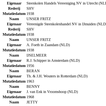
Eigenaar
Steenkolen Handels Vereeniging NV in Utrecht (NL
Rederij
SHV
Mutatiedatum
1938
Naam
UNSER FRITZ
Eigenaar
Vereenigde Steenkolenhandel NV in IJmuiden (NLD
Rederij
SHV
Mutatiedatum
1938
Naam
UNSER FRITZ
Eigenaar
A. Foeth in Zaandam (NLD)
Mutatiedatum
1938
Naam
IJSELMEER
Eigenaar
R.J. Schipper in Amsterdam (NLD)
Mutatiedatum
1956
Naam
BERAN
Eigenaar
Th. & J.H. Wouters in Rotterdam (NLD)
Mutatiedatum
1963
Naam
BENNY
Eigenaar
J. van Enk in Vroomshoop (NLD)
Mutatiedatum
1968
Naam
JETTY