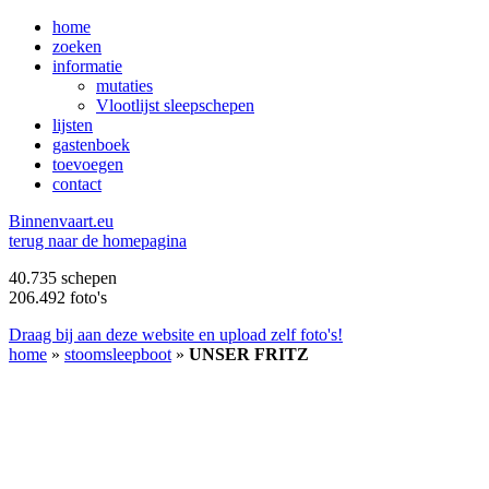
home
zoeken
informatie
mutaties
Vlootlijst sleepschepen
lijsten
gastenboek
toevoegen
contact
B
innenvaart.eu
terug naar de homepagina
40.735 schepen
206.492 foto's
Draag bij aan deze website en upload zelf foto's!
home
»
stoomsleepboot
»
UNSER FRITZ