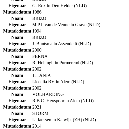
Eigenaar
G. Rox in Den Helder (NLD)
Mutatiedatum
1986
Naam
BRIZO
Eigenaar
M.P.J. van de Venne in Grave (NLD)
Mutatiedatum
1994
Naam
BRIZO
Eigenaar
J. Buntsma in Assendelft (NLD)
Mutatiedatum
2000
Naam
FERNA
Eigenaar
R. Hellingh in Purmerend (NLD)
Mutatiedatum
2002
Naam
TITANIA
Eigenaar
Licentia BV in Alem (NLD)
Mutatiedatum
2002
Naam
VOLHARDING
Eigenaar
R.B.C. Hexspoor in Alem (NLD)
Mutatiedatum
2021
Naam
STORM
Eigenaar
L. Janssen in Katwijk (ZH) (NLD)
Mutatiedatum
2014