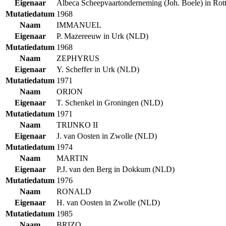
Eigenaar
Albeca Scheepvaartonderneming (Joh. Boele) in Ro
Mutatiedatum
1968
Naam
IMMANUEL
Eigenaar
P. Mazereeuw in Urk (NLD)
Mutatiedatum
1968
Naam
ZEPHYRUS
Eigenaar
Y. Scheffer in Urk (NLD)
Mutatiedatum
1971
Naam
ORION
Eigenaar
T. Schenkel in Groningen (NLD)
Mutatiedatum
1971
Naam
TRIJNKO II
Eigenaar
J. van Oosten in Zwolle (NLD)
Mutatiedatum
1974
Naam
MARTIN
Eigenaar
P.J. van den Berg in Dokkum (NLD)
Mutatiedatum
1976
Naam
RONALD
Eigenaar
H. van Oosten in Zwolle (NLD)
Mutatiedatum
1985
Naam
BRIZO