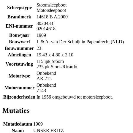
Stoomsleepboot
Scheepstype
Motorsleepboot
Brandmerk
14618 B A 2000
3020433
ENI-nummer
02014618
Bouwjaar
1909
Bouwwerf
J. & A. van Der Schuijt in Papendrecht (NLD)
Bouwnummer
23
Afmetingen
19.43 x 4.80 x 2.10
115 ipk Stoom
Voortstuwing
235 pk Stork-Ricardo
Onbekend
Motortype
AR 215
Onbekend
Motornummer
7143
Bijzonderheden
In 1956 omgebouwd tot motorsleepboot.
Mutaties
Mutatiedatum
1909
Naam
UNSER FRITZ