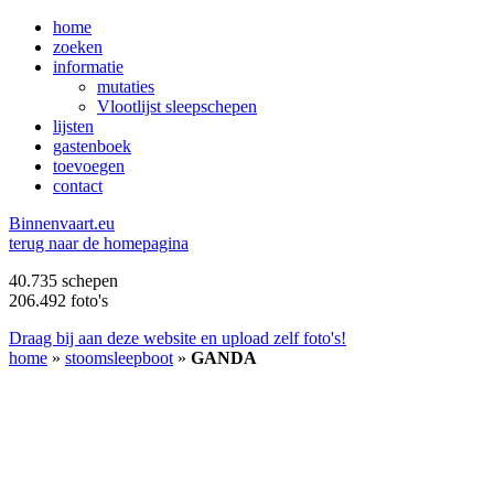
home
zoeken
informatie
mutaties
Vlootlijst sleepschepen
lijsten
gastenboek
toevoegen
contact
B
innenvaart.eu
terug naar de homepagina
40.735 schepen
206.492 foto's
Draag bij aan deze website en upload zelf foto's!
home
»
stoomsleepboot
»
GANDA