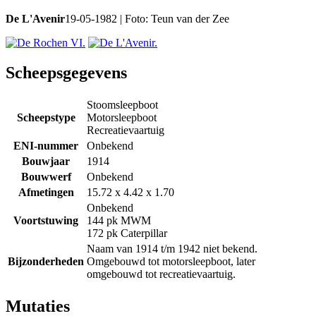
De L'Avenir
19-05-1982 | Foto: Teun van der Zee
Scheepsgegevens
Stoomsleepboot
Scheepstype
Motorsleepboot
Recreatievaartuig
ENI-nummer
Onbekend
Bouwjaar
1914
Bouwwerf
Onbekend
Afmetingen
15.72 x 4.42 x 1.70
Onbekend
Voortstuwing
144 pk MWM
172 pk Caterpillar
Naam van 1914 t/m 1942 niet bekend.
Bijzonderheden
Omgebouwd tot motorsleepboot, later
omgebouwd tot recreatievaartuig.
Mutaties