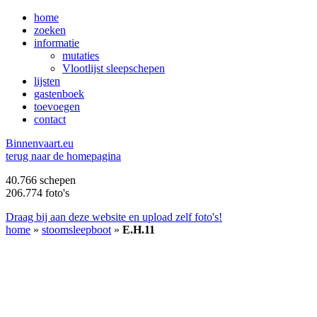
home
zoeken
informatie
mutaties
Vlootlijst sleepschepen
lijsten
gastenboek
toevoegen
contact
B
innenvaart.eu
terug naar de homepagina
40.766 schepen
206.774 foto's
Draag bij aan deze website en upload zelf foto's!
home
»
stoomsleepboot
»
E.H.11