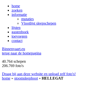
home
zoeken
informatie
mutaties
Vlootlijst sleepschepen
lijsten
gastenboek
toevoegen
contact
B
innenvaart.eu
terug naar de homepagina
40.764 schepen
206.769 foto's
Draag bij aan deze website en upload zelf foto's!
home
»
stoomsleepboot
»
HELLEGAT