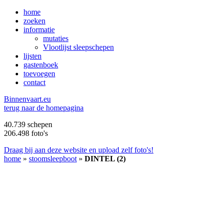
home
zoeken
informatie
mutaties
Vlootlijst sleepschepen
lijsten
gastenboek
toevoegen
contact
B
innenvaart.eu
terug naar de homepagina
40.739 schepen
206.498 foto's
Draag bij aan deze website en upload zelf foto's!
home
»
stoomsleepboot
»
DINTEL (2)