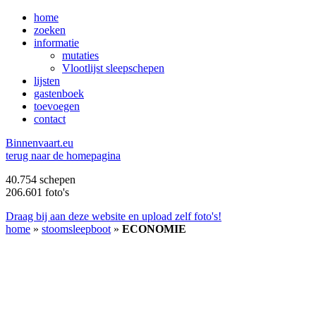
home
zoeken
informatie
mutaties
Vlootlijst sleepschepen
lijsten
gastenboek
toevoegen
contact
B
innenvaart.eu
terug naar de homepagina
40.754 schepen
206.601 foto's
Draag bij aan deze website en upload zelf foto's!
home
»
stoomsleepboot
»
ECONOMIE