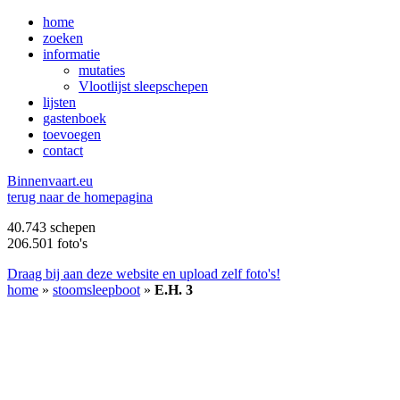
home
zoeken
informatie
mutaties
Vlootlijst sleepschepen
lijsten
gastenboek
toevoegen
contact
B
innenvaart.eu
terug naar de homepagina
40.743 schepen
206.501 foto's
Draag bij aan deze website en upload zelf foto's!
home
»
stoomsleepboot
»
E.H. 3