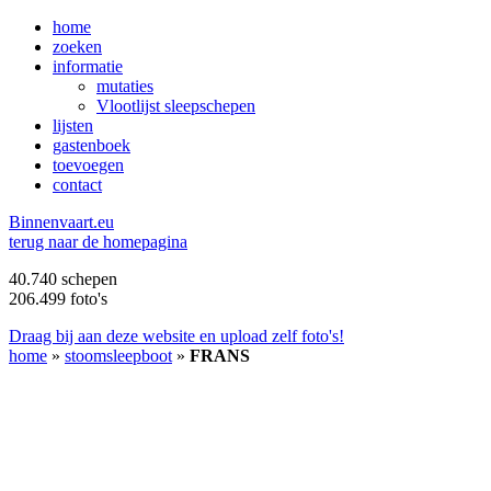
home
zoeken
informatie
mutaties
Vlootlijst sleepschepen
lijsten
gastenboek
toevoegen
contact
B
innenvaart.eu
terug naar de homepagina
40.740 schepen
206.499 foto's
Draag bij aan deze website en upload zelf foto's!
home
»
stoomsleepboot
»
FRANS