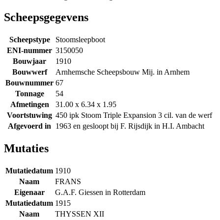
Scheepsgegevens
Scheepstype
Stoomsleepboot
ENI-nummer
3150050
Bouwjaar
1910
Bouwwerf
Arnhemsche Scheepsbouw Mij. in Arnhem
Bouwnummer
67
Tonnage
54
Afmetingen
31.00 x 6.34 x 1.95
Voortstuwing
450 ipk Stoom Triple Expansion 3 cil. van de werf
Afgevoerd in
1963 en gesloopt bij F. Rijsdijk in H.I. Ambacht
Mutaties
Mutatiedatum
1910
Naam
FRANS
Eigenaar
G.A.F. Giessen in Rotterdam
Mutatiedatum
1915
Naam
THYSSEN XII