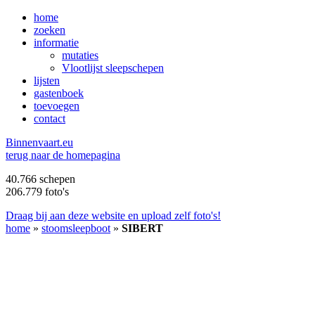
home
zoeken
informatie
mutaties
Vlootlijst sleepschepen
lijsten
gastenboek
toevoegen
contact
B
innenvaart.eu
terug naar de homepagina
40.766 schepen
206.779 foto's
Draag bij aan deze website en upload zelf foto's!
home
»
stoomsleepboot
»
SIBERT