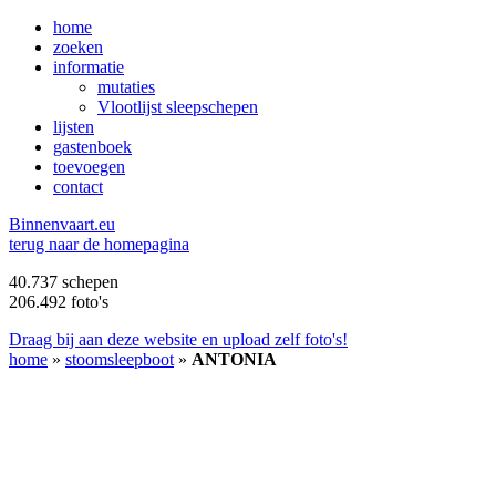
home
zoeken
informatie
mutaties
Vlootlijst sleepschepen
lijsten
gastenboek
toevoegen
contact
B
innenvaart.eu
terug naar de homepagina
40.737 schepen
206.492 foto's
Draag bij aan deze website en upload zelf foto's!
home
»
stoomsleepboot
»
ANTONIA