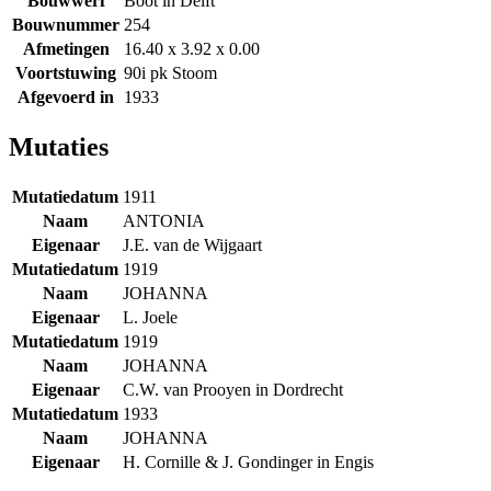
Bouwwerf
Boot in Delft
Bouwnummer
254
Afmetingen
16.40 x 3.92 x 0.00
Voortstuwing
90i pk Stoom
Afgevoerd in
1933
Mutaties
Mutatiedatum
1911
Naam
ANTONIA
Eigenaar
J.E. van de Wijgaart
Mutatiedatum
1919
Naam
JOHANNA
Eigenaar
L. Joele
Mutatiedatum
1919
Naam
JOHANNA
Eigenaar
C.W. van Prooyen in Dordrecht
Mutatiedatum
1933
Naam
JOHANNA
Eigenaar
H. Cornille & J. Gondinger in Engis