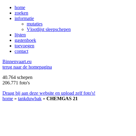
home
zoeken
informatie
mutaties
Vlootlijst sleepschepen
lijsten
gastenboek
toevoegen
contact
B
innenvaart.eu
terug naar de homepagina
40.764 schepen
206.771 foto's
Draag bij aan deze website en upload zelf foto's!
home
»
tankduwbak
»
CHEMGAS 21