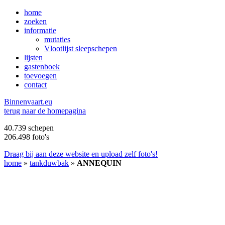
home
zoeken
informatie
mutaties
Vlootlijst sleepschepen
lijsten
gastenboek
toevoegen
contact
B
innenvaart.eu
terug naar de homepagina
40.739 schepen
206.498 foto's
Draag bij aan deze website en upload zelf foto's!
home
»
tankduwbak
»
ANNEQUIN