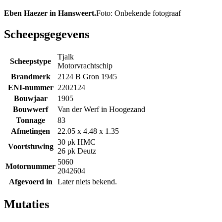
Eben Haezer in Hansweert.
Foto: Onbekende fotograaf
Scheepsgegevens
Tjalk
Scheepstype
Motorvrachtschip
Brandmerk
2124 B Gron 1945
ENI-nummer
2202124
Bouwjaar
1905
Bouwwerf
Van der Werf in Hoogezand
Tonnage
83
Afmetingen
22.05 x 4.48 x 1.35
30 pk HMC
Voortstuwing
26 pk Deutz
5060
Motornummer
2042604
Afgevoerd in
Later niets bekend.
Mutaties