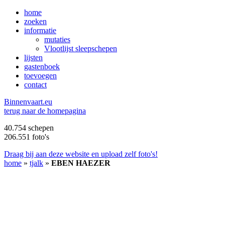
home
zoeken
informatie
mutaties
Vlootlijst sleepschepen
lijsten
gastenboek
toevoegen
contact
B
innenvaart.eu
terug naar de homepagina
40.754 schepen
206.551 foto's
Draag bij aan deze website en upload zelf foto's!
home
»
tjalk
»
EBEN HAEZER