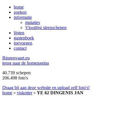
home
zoeken
informatie
mutaties
Vlootlijst sleepschepen
lijsten
gastenboek
toevoegen
contact
B
innenvaart.eu
terug naar de homepagina
40.739 schepen
206.498 foto's
Draag bij aan deze website en upload zelf foto's!
home
»
viskotter
»
YE 62 DINGENIS JAN