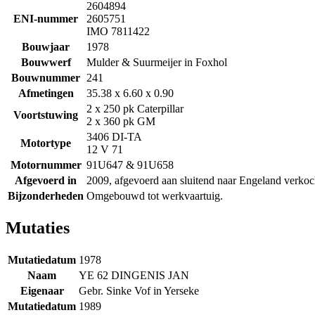
2604894
ENI-nummer
2605751
IMO 7811422
Bouwjaar
1978
Bouwwerf
Mulder & Suurmeijer in Foxhol
Bouwnummer
241
Afmetingen
35.38 x 6.60 x 0.90
2 x 250 pk Caterpillar
Voortstuwing
2 x 360 pk GM
3406 DI-TA
Motortype
12 V 71
Motornummer
91U647 & 91U658
Afgevoerd in
2009, afgevoerd aan sluitend naar Engeland verkoc
Bijzonderheden
Omgebouwd tot werkvaartuig.
Mutaties
Mutatiedatum
1978
Naam
YE 62 DINGENIS JAN
Eigenaar
Gebr. Sinke Vof in Yerseke
Mutatiedatum
1989