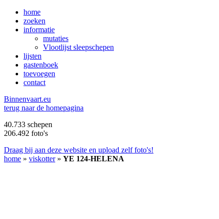
home
zoeken
informatie
mutaties
Vlootlijst sleepschepen
lijsten
gastenboek
toevoegen
contact
B
innenvaart.eu
terug naar de homepagina
40.733 schepen
206.492 foto's
Draag bij aan deze website en upload zelf foto's!
home
»
viskotter
»
YE 124-HELENA