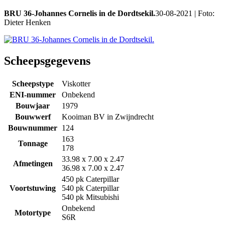
BRU 36-Johannes Cornelis in de Dordtsekil.
30-08-2021 | Foto:
Dieter Henken
Scheepsgegevens
Scheepstype
Viskotter
ENI-nummer
Onbekend
Bouwjaar
1979
Bouwwerf
Kooiman BV in Zwijndrecht
Bouwnummer
124
163
Tonnage
178
33.98 x 7.00 x 2.47
Afmetingen
36.98 x 7.00 x 2.47
450 pk Caterpillar
Voortstuwing
540 pk Caterpillar
540 pk Mitsubishi
Onbekend
Motortype
S6R