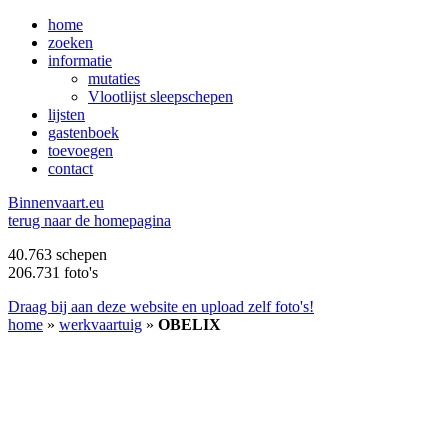
home
zoeken
informatie
mutaties
Vlootlijst sleepschepen
lijsten
gastenboek
toevoegen
contact
B
innenvaart.eu
terug naar de homepagina
40.763 schepen
206.731 foto's
Draag bij aan deze website en upload zelf foto's!
home
»
werkvaartuig
»
OBELIX